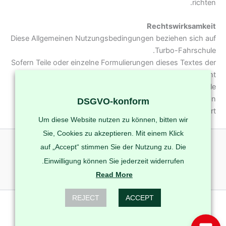
richten.
Rechtswirksamkeit
Diese Allgemeinen Nutzungsbedingungen beziehen sich auf
Turbo-Fahrschule.
Sofern Teile oder einzelne Formulierungen dieses Textes der
geltenden Rechtslage nicht, nicht mehr oder nicht
vollständig entsprechen sollten, bleiben die übrigen Teile
des Dokumentes in ihrem Inhalt und ihrer Gültigkeit davon
DSGVO-konform
unberührt.
Um diese Website nutzen zu können, bitten wir
Sie, Cookies zu akzeptieren. Mit einem Klick
auf „Accept“ stimmen Sie der Nutzung zu. Die
Einwilligung können Sie jederzeit widerrufen.
Read More
REJECT
ACCEPT
Copyright © 2026 Turbo-Fahrschule Berlin | Powered by
CyberBerlin