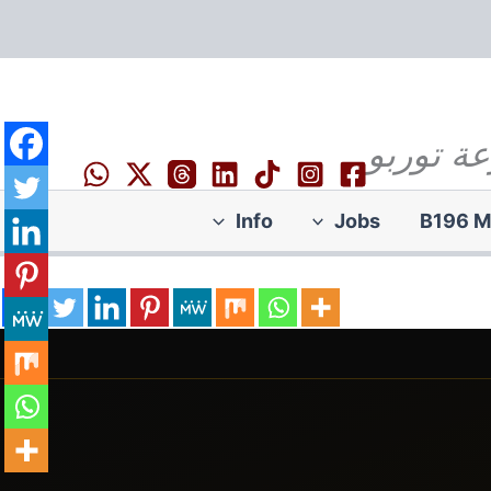
عة توربو
Info
Jobs
B196 M