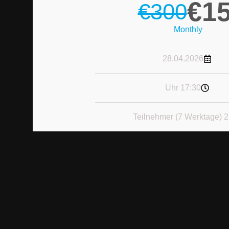
€
1
€300
Monthly
28.04.2026
17:30 Uhr
25 Teilnehmer (