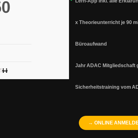
50
Lern-App inkl. alle Erklär
Büroaufwand
7 Werktage)
Sicherheitstraining vom A
ONLINE ANMELDEN