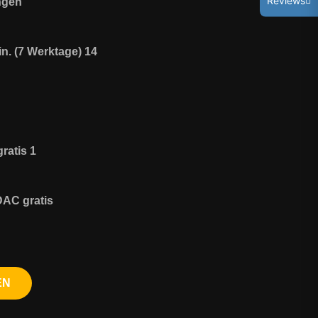
ungen
14 x Theorieunterricht je 90 min. (7 Werktage)
1 Jahr ADAC Mitgliedschaft gratis
DAC gratis
 →