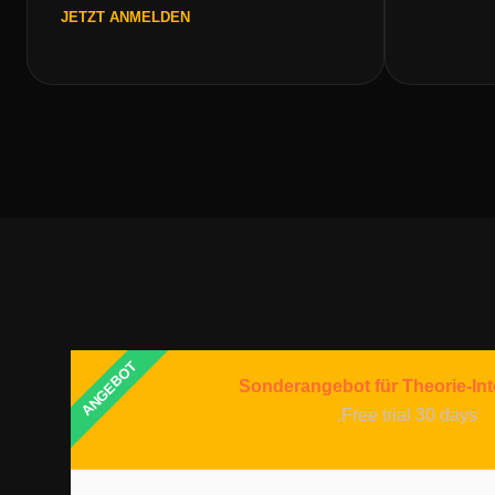
JETZT ANMELDEN
ANGEBOT
Sonderangebot für Theorie-In
Free trial 30 days.