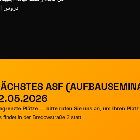
لامتحان.
 NÄCHSTES ASF (AUFBAUSEMIN
2.05.2026
egrenzte Plätze — bitte rufen Sie uns an, um Ihren Platz 
s findet in der Bredowstraße 2 statt.