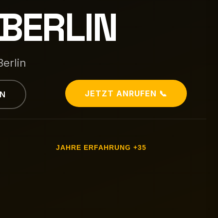
BERLIN
Berlin
📞 JETZT ANRUFEN
 →
35+ JAHRE ERFAHRUNG