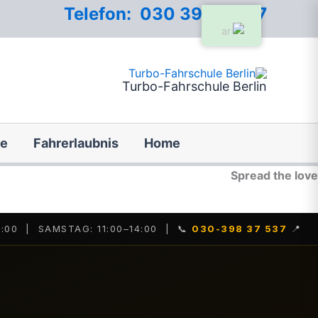
خطي
Telefon: 030 39837537
لى
لمحتوى
Turbo-Fahrschule Berlin
ge
Fahrerlaubnis
Home
Spread the love
:00 | SAMSTAG: 11:00–14:00 | 📞
030-398 37 537
📍